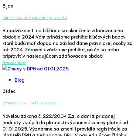
8
jan
Minimálna daň právnických osôb
V nadväznosti na blížiace sa ukončenie zdaňovacieho
obdobia 2024 Vám prinášame prehľad kľúčových bodov,
ktoré budú mať dopad na základ dane právnickej osoby za
rok 2024. Zároveň uvádzame prehľad, na čo sa treba
pripraviť v nasledujúcom zdaňovacom období.
Read more
Blog
31
dec
Zmeny v DPH od 01.01.2025
Novelou zákona č. 222/2004 Z.z. o dani z pridanej
hodnoty vstúpili do platnosti významné zmeny platné od
01.01.2025. Významne sa zmenili pravidlá registrácie za
platiteľa DPH a tiež sadzby DPH. V nasledujúcom článku