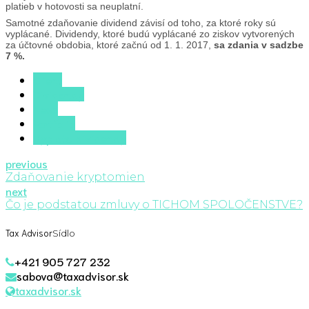
platieb v hotovosti sa neuplatní.
Samotné zdaňovanie dividend závisí od toho, za ktoré roky sú
vyplácané. Dividendy, ktoré budú vyplácané zo ziskov vytvorených
za účtovné obdobia, ktoré začnú od 1. 1. 2017,
sa zdania v sadzbe
7 %.
Client
Dividendy
News
Portfolio
Vyplata dividendy
previous
Zdaňovanie kryptomien
next
Čo je podstatou zmluvy o TICHOM SPOLOČENSTVE?
Tax Advisor
Sídlo
+421 905 727 232
sabova@taxadvisor.sk
taxadvisor.sk