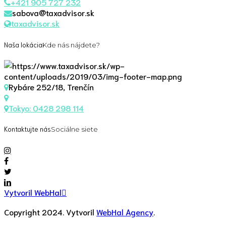
+421 905 727 232
sabova@taxadvisor.sk
taxadvisor.sk
Naša lokácia
Kde nás nájdete?
Rybáre 252/18, Trenčín
Tokyo: 0428 298 114
Kontaktujte nás
Sociálne siete
Vytvoril WebHal
Copyright 2024. Vytvoril
WebHal Agency
.