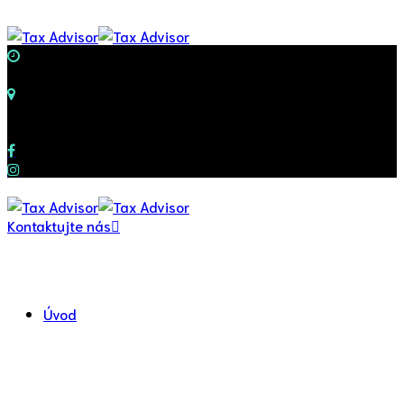
Pondelok-Piatok
8:00-17:00
Kancelária
Rybáre 252/18, Trenčín
Naše sociálne siete
Kontaktujte nás
Úvod