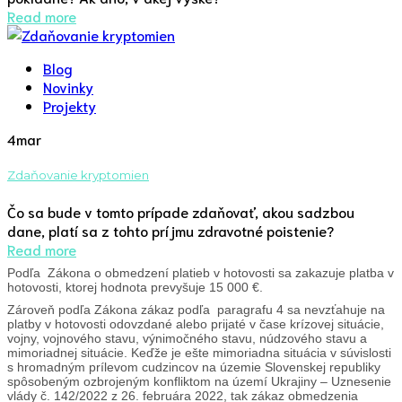
Read more
Blog
Novinky
Projekty
4
mar
Zdaňovanie kryptomien
Čo sa bude v tomto prípade zdaňovať, akou sadzbou
dane, platí sa z tohto príjmu zdravotné poistenie?
Read more
Podľa Zákona o obmedzení platieb v hotovosti sa zakazuje platba v
hotovosti, ktorej hodnota prevyšuje 15 000 €.
Zároveň podľa Zákona zákaz podľa paragrafu 4 sa nevzťahuje na
platby v hotovosti odovzdané alebo prijaté v čase krízovej situácie,
vojny, vojnového stavu, výnimočného stavu, núdzového stavu a
mimoriadnej situácie. Keďže je ešte mimoriadna situácia v súvislosti
s hromadným prílevom cudzincov na územie Slovenskej republiky
spôsobeným ozbrojeným konfliktom na území Ukrajiny – Uznesenie
vlády č. 142/2022 z 26. februára 2022, tak zákaz obmedzenia