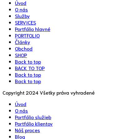
Úvod
O nás
Služby
SERVICES
Portfólio hlavné
PORTFOLIO
Články
Obchod
SHOP
Back to top
BACK TO TOP
Back to top
Back to top
Copyright 2024 Všetky práva vyhradené
Úvod
O nás
Portfólio služieb
Portfólio klientov
Náš proces
Blog