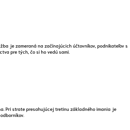
užba je zameraná na začínajúcich účtovníkov, podnikateľov s
tva pre tých, čo si ho vedú sami.
. Pri strate presahujúcej tretinu základného imania je
odborníkov.