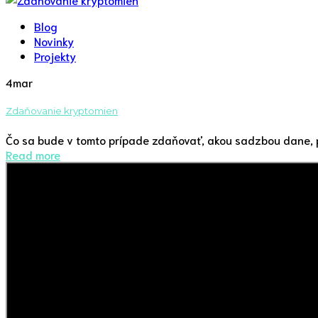
Blog
Novinky
Projekty
4
mar
Zdaňovanie kryptomien
Čo sa bude v tomto prípade zdaňovať, akou sadzbou dane, pl
Read more