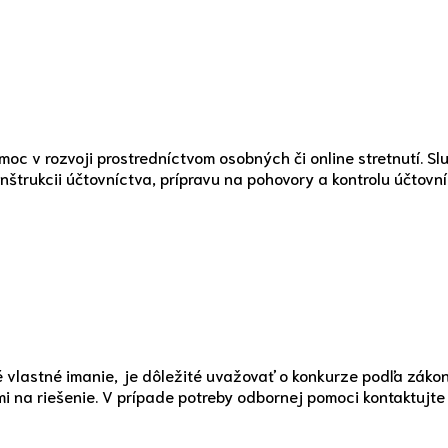
c v rozvoji prostredníctvom osobných či online stretnutí. Sl
štrukcii účtovníctva, prípravu na pohovory a kontrolu účtovníc
vlastné imanie, je dôležité uvažovať o konkurze podľa zákona
na riešenie. V prípade potreby odbornej pomoci kontaktujte 