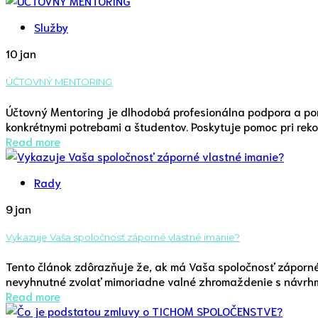
Služby
10
jan
ÚČTOVNÝ MENTORING
Účtovný Mentoring je dlhodobá profesionálna podpora a pomo
konkrétnymi potrebami a študentov. Poskytuje pomoc pri rekon
Read more
Rady
9
jan
Vykazuje Vaša spoločnosť záporné vlastné imanie?
Tento článok zdôrazňuje že, ak má Vaša spoločnosť záporné 
nevyhnutné zvolať mimoriadne valné zhromaždenie s návrhmi 
Read more