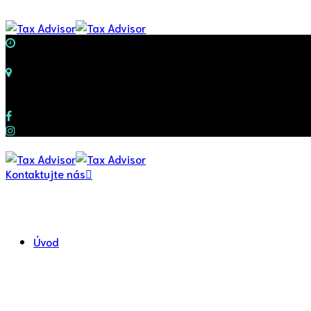
Pondelok-Piatok
8:00-17:00
Kancelária
Rybáre 252/18, Trenčín
Naše sociálne siete
Kontaktujte nás
Úvod